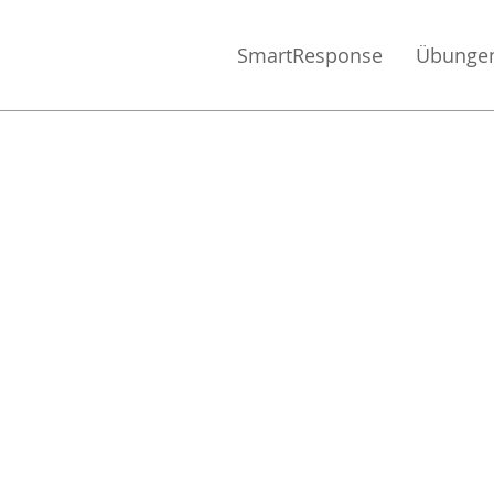
SmartResponse
Übunge