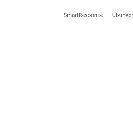
SmartResponse
Übunge